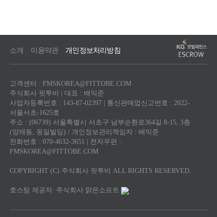
소개
이용약관
개인정보처리방침
고객센터 : FMSKOREA@FITTOBE.COM
주식회사 핏투비 | 대표 : 배익준
사업자등록번호 : 143-87-02397 | 통신판매업신고번호 : 2022-
서울서초-1625호
주소 : (06739) 서울특별시 서초구 남부순환로364길 8-15, 3층
(양재동, 동일빌딩) / 개인정보관리책임자 : 배익준
전화번호 : 070-4632-3651 | 전자우편 :
FMSKOREA@FITTOBE.COM
COPYRIGHT (C) 주식회사 핏투비 ALL RIGHTS RESERVED.
호스팅 제공자: 주식회사 맑은소프트