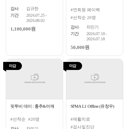
강사
김규한
#연회원 페이백
기간
2026.07.25 -
#선착순 20명
2026.08.02
강사
차민기
1,100,000원
기간
2026.07.18 -
2026.07.18
50,000원
마감
마감
핏투비 데이 : 흉추&어깨
SFMA L1 Offline (유창우)
#선착순
#20명
#재활치료
#검사및진단
강사
차민기