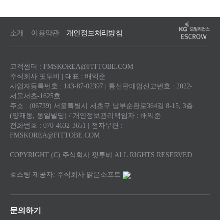
소개
이용약관
개인정보처리방침
고객센터 : FMSKOREA@FITTOBE.COM
주식회사 핏투비 | 대표 : 배익준
사업자등록번호 : 143-87-02397 | 통신판매업신고번호 : 2022-
서울서초-1625호
주소 : (06739) 서울특별시 서초구 남부순환로364길 8-15, 3층
(양재동, 동일빌딩) / 개인정보관리책임자 : 배익준
전화번호 : 070-4632-3651 | 전자우편 :
FMSKOREA@FITTOBE.COM
COPYRIGHT (C) 주식회사 핏투비 ALL RIGHTS RESERVED.
호스팅 제공자: 주식회사 맑은소프트
문의하기