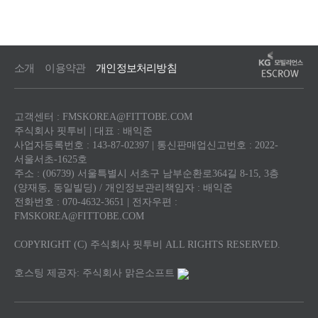
소개
이용약관
개인정보처리방침
고객센터 : FMSKOREA@FITTOBE.COM
주식회사 핏투비 | 대표 : 배익준
사업자등록번호 : 143-87-02397 | 통신판매업신고번호 : 2022-
서울서초-1625호
주소 : (06739) 서울특별시 서초구 남부순환로364길 8-15, 3층
(양재동, 동일빌딩) / 개인정보관리책임자 : 배익준
전화번호 : 070-4632-3651 | 전자우편 :
FMSKOREA@FITTOBE.COM
COPYRIGHT (C) 주식회사 핏투비 ALL RIGHTS RESERVED.
호스팅 제공자: 주식회사 맑은소프트