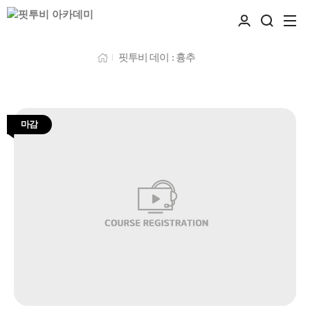
핏투비 데이 : 흉추
마감