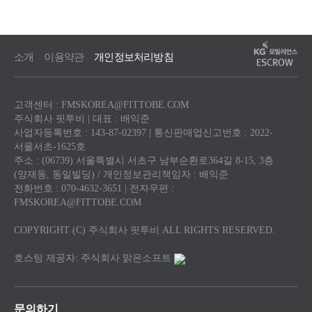
소개
이용약관
개인정보처리방침
고객센터 : FMSKOREA@FITTOBE.COM
주식회사 핏투비 | 대표 : 배익준
사업자등록번호 : 143-87-02397 | 통신판매업신고번호 : 2022-
서울서초-1625호
주소 : (06739) 서울특별시 서초구 남부순환로364길 8-15, 3층
(양재동, 동일빌딩) / 개인정보관리책임자 : 배익준
전화번호 : 070-4632-3651 | 전자우편 :
FMSKOREA@FITTOBE.COM
COPYRIGHT (C) 주식회사 핏투비 ALL RIGHTS RESERVED.
호스팅 제공자: 주식회사 맑은소프트
문의하기