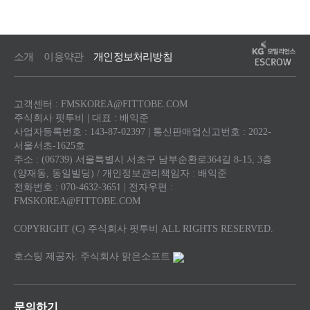
소개
이용약관
개인정보처리방침
고객센터 : FMSKOREA@FITTOBE.COM
주식회사 핏투비 | 대표 : 배익준
사업자등록번호 : 143-87-02397 | 통신판매업신고번호 : 2022-
서울서초-1625호
주소 : (06739) 서울특별시 서초구 남부순환로364길 8-15, 3층
(양재동, 동일빌딩) / 개인정보관리책임자 : 배익준
전화번호 : 070-4632-3651 | 전자우편 :
FMSKOREA@FITTOBE.COM
COPYRIGHT (C) 주식회사 핏투비 ALL RIGHTS RESERVED.
호스팅 제공자: 주식회사 맑은소프트
문의하기