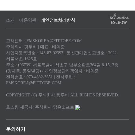
소개
이용약관
개인정보처리방침
고객센터 : FMSKOREA@FITTOBE.COM
주식회사 핏투비 | 대표 : 배익준
사업자등록번호 : 143-87-02397 | 통신판매업신고번호 : 2022-
서울서초-1625호
주소 : (06739) 서울특별시 서초구 남부순환로364길 8-15, 3층
(양재동, 동일빌딩) / 개인정보관리책임자 : 배익준
전화번호 : 070-4632-3651 | 전자우편 :
FMSKOREA@FITTOBE.COM
COPYRIGHT (C) 주식회사 핏투비 ALL RIGHTS RESERVED.
호스팅 제공자: 주식회사 맑은소프트
문의하기