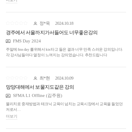
정*욱
2024.10.18
경주에서 서울까지가서들어도 너무좋은강의
FMS Day 2024
주말에 fms day 를위해서 ktx타고 들은 결과 너무 만족 스러운 강의입니다.
각 강사님들마다 열정이 느껴지는 강의였습니다. 추천드립니다
최*현
2024.10.09
망망대해에서 보물지도같은 강의
SFMA L1 Offline (김주원)
물리치료 중재방법과 테크닉 교육이 넘치는 교육시장에서 교육을 들었던
저로서
중재법을 어떤상황에서 어떻게 리스크를 줄이고 더 효과적으로 적용할 수
더보기
있는지에 대한 고민이 많았습니다.
공부하고 연차가 쌓이고 경험치로 해결할 수 있다고 생각했으나
망망대해에서 지도없이 길을 찾는 느낌이었습니다.