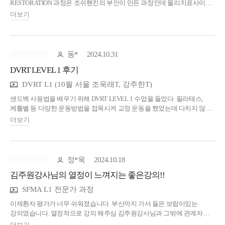
RESTORATION 과정은 조쉬헨킨의 부인이 만든 과정인데 물리치료사이다.
수업을 들으며 물리치료 관점에서 공감이 가는 것이 많았다. 거기에 알맞은
더보기
운동을 접목시키고, 점점 난이도를 높여가는 방식으로 운동을 진행하여
확실히 통증이 있거나 체형교정에 관심이 있는 운동이 처음인 사람에게도
쉽게 접근할 수 있겠다는 생각을 했다. 다양한 자세에서 3차원적인
움직임을 일상생활의 동작과 연관지어 만든 운동 방법인 만큼 통증이
동*
2024.10.31
있거나 일상생활에서 움직임에 불편함을 가진 사람들에게 큰 도움이 될 것
DVRT LEVEL 1 후기
같다. 물리치료사 선생님들 중 운동 방법에 대한 고민이 있다면 추천할
교육이다.
DVRT L1 (10월 서울 조욱래T, 강주한T)
샌드백 사용법을 배우기 위해 DVRT LEVEL 1 수업을 들었다. 필라테스,
케틀벨 등 다양한 운동방법을 접목시켜 교정 운동을 했었는데 다치지 않는,
어렵지 않은 동작으로 힘들게 운동 시킬 수 있는 좋은 도구인 것 같다.
더보기
DVRT는 무게를 올리지 않는다. 통증이 있는 회원들은 무게를 올리다
오히려 다치는 경우가 생긴다. 그립 방법, 운동 방향, 다양한 자세를 통해
운동의 강도를 올릴 수 있어서 회원 만족도도 높았다. 앞으로 많이 사용할
것 같다. 수업도 주한쌤과 욱래쌤이 한 명씩 자세도 알려주고 본인들의
정*욱
2024.10.18
노하우도 알려줘서 수업 때 샌드백을 바로 적용할 수 있어 좋았다.
김주원강사님의 열정이 느껴지는 좋은강의!!
물리치료사로서 운동의 강도를 높이되 다치지 않는 운동을 알려주고
싶었는데 나에게 딱 맞는 운동 도구와 방법인 것 같다. 평소 무거운 무게
SFMA L1 전문가 과정
중심의 운동이나 지루한 운동을 하고 있어 고민이 많은 선생님들께
추천해주고 싶다.
이제환자 평가가 너무 쉬워졌습니다. 부산까지 가서 들은 보람이있는
강의였습니다. 열정적으로 강의 해주심 김주원강사님과 그밖에 관계자
여러분에께 감사드립니다!!
더보기