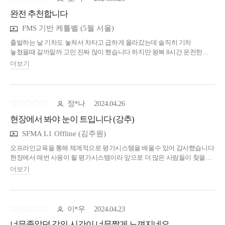
생각하며, 이해를 시켜주셨습니다. 그리고 질문하지 않아도 강사님의
완전 추천합니다
SFMA실력과 경험으로, 평소 애매하다 생각했던 것 까지 강의에서
풀어주시는 모습에 경외심을 느낀강의였습니다. 황금같은 주말에 왕복
FMS 기반 케틀벨 (5월 서울)
9시간의 거리, 직장에서 연차투쟁을 하여 쟁취해낸 금요일연차로 교육전날
도착해 교육을 들었지만 정말 시간과 교육비 모두 아깝지 않은
출발하는 날 기차도 놓쳐서 차타고 급하게 올라갔는데 솔직히 기차
강의였습니다. 이런 맥을 짚어주는 강의를 해주신 김주원강사님께 감사의
놓쳤을때 갈까말까 고민 진짜 많이 했습니다 하지만 왕복 8시간 운전한
말씀 올립니다.
만큼 현장에서 사용하고 도움이 되는 내용들이 정말 많았어요 고민이였던
더보기
회원들에게 바로 적용해 볼 생각입니다 감사합니다
정*나
2024.04.26
현장에서 봐야 눈이 트입니다 (강추)
SFMA L1 Offline (김주원)
오프라인교육을 통해 체계적으로 평가시스템을 배울수 있어 감사했습니다
현장에서 매번 사용이 될 평가시스템이라 앞으로 더 많은 사람들이 찾을것
같습니다 주원선생님 열정적으로 가르쳐주시고 현장에서 하는 방법들을
더보기
직접 보여주셔서 감사합니다 늘 건강하세요
이*우
2024.04.23
너무좋았던 강의 시간이 너무짧게 느껴지네요