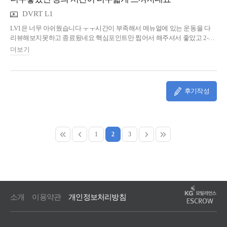
DVRT L1
LV1은 너무 아쉬웠습니다 ㅜㅜ시간이 부족해서 메뉴얼에 있는 운동을 다
리뷰해보지못하고 종료됬네요 핵심포인트만 찝어서 해주셔서 좋았고 2-
3번은 더듣고 이해하려 노력해야될것같습니다! 시간이 너무짧게
더보기
느껴졌네요!
후기작성
1
2
3
소개
이용약관
개인정보처리방침