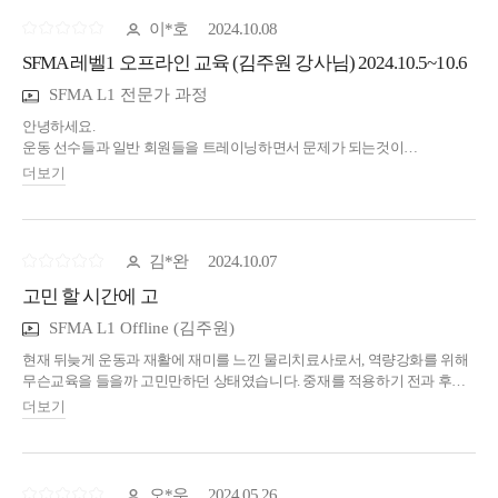
하지만 김주원 선생님을 통한 SFMA라는 강의를 들음으로 보물지도를 찾은
이*호
2024.10.08
느낌이었습니다.
SFMA 레벨1 오프라인 교육 (김주원 강사님) 2024.10.5~10.6
강의를 통해 중재에서 가장 중요한 "평가"에 대한 새롭고 근본적인 가이드
라인을 이해하게 되었습니다.
SFMA L1 전문가 과정
교육에 대한 고민이 많은 물리치료사 선생님들 저연차 고연차 상관없이 이
강의를 통해 새로운 시야를 얻으시길 바랍니다.
안녕하세요.
운동 선수들과 일반 회원들을 트레이닝하면서 문제가 되는것이
통증에대한 문제였습니다.
더보기
그래서 문제를 해결하고자 SFMA를 신청하고 오프라인 교육(김주원
강사님) 교육을 신청해서 듣게되었습니다.
영상을 다 보지 못하고 참석한게 아쉽지만 강사님이 알기쉽게 설명을
해주셔서 쉽게 이해가 됐네요~^^ 참고로 영상을 미리 보고가면 더 많은걸
김*완
2024.10.07
얻으실수있어요~!!
고민 할 시간에 고
탑티어에서 브레이크아웃의 어려울수있는 스크닝 방법을 강사님의
노하우로 알려주신것과 중간중간 새로운 케이스를 적용해 알기쉽게
SFMA L1 Offline (김주원)
강의해주시고 한명한명 놓치지않고 알려주셔서 이해가 쏙쏙 잘됐네요~!!
단순히 교육에대한 강의만 해주신게아니라 정말 현장에서 어떻게
현재 뒤늦게 운동과 재활에 재미를 느낀 물리치료사로서, 역량강화를 위해
적용하고 풀어가는지도 알려주셔서 감사합니다~
무슨교육을 들을까 고민만하던 상태였습니다. 중재를 적용하기 전과 후를
열정적인 강사님의 강의로 많은걸 배우고 많은 문제가 풀려가는
명확히 알고싶어 SFMA를 유튜브와 블로그로 접해 적용해봤지만, 너무
더보기
주말이었네요~^^
많은 평가들과 디테일의 부족을 느끼고 2달간의 고민과 결심으로 강의를
아직 고민이신분들 김주원 강사님 강추 합니다~~!!
신청했습니다. 마산에서 서울까지가서 교육을 들어야하는 상황에 부담과
강의를 들었음에도 이해하지 못하면 어떻게하지라는 불안함이
있었습니다만, 평소 궁금했던 질문들을 답만 해주시는게 아닌 같이
오*우
2024.05.26