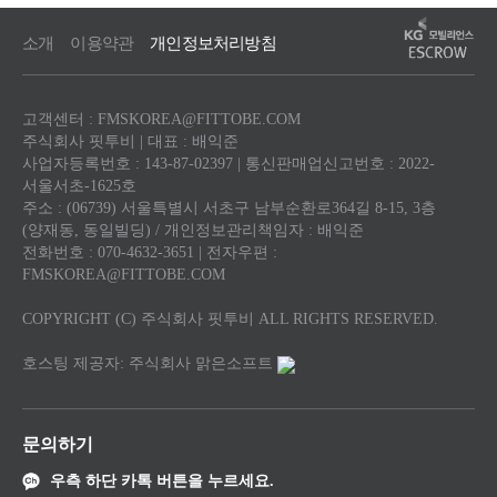
소개
이용약관
개인정보처리방침
고객센터 : FMSKOREA@FITTOBE.COM
주식회사 핏투비 | 대표 : 배익준
사업자등록번호 : 143-87-02397 | 통신판매업신고번호 : 2022-
서울서초-1625호
주소 : (06739) 서울특별시 서초구 남부순환로364길 8-15, 3층
(양재동, 동일빌딩) / 개인정보관리책임자 : 배익준
전화번호 : 070-4632-3651 | 전자우편 :
FMSKOREA@FITTOBE.COM
COPYRIGHT (C) 주식회사 핏투비 ALL RIGHTS RESERVED.
호스팅 제공자: 주식회사 맑은소프트
문의하기
우측 하단 카톡 버튼을 누르세요.