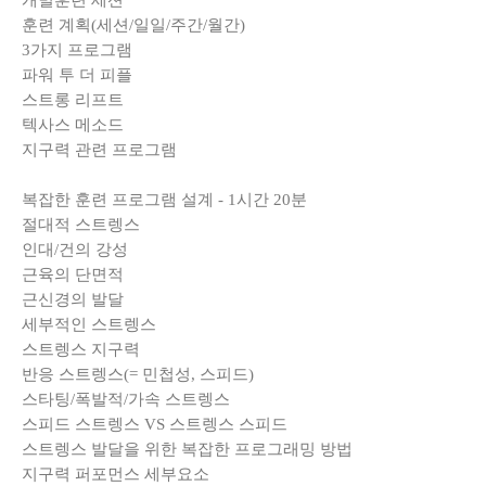
개별훈련 세션
훈련 계획(세션/일일/주간/월간)
3가지 프로그램
파워 투 더 피플
스트롱 리프트
텍사스 메소드
지구력 관련 프로그램
복잡한 훈련 프로그램 설계 - 1시간 20분
절대적 스트렝스
인대/건의 강성
근육의 단면적
근신경의 발달
세부적인 스트렝스
스트렝스 지구력
반응 스트렝스(= 민첩성, 스피드)
스타팅/폭발적/가속 스트렝스
스피드 스트렝스 VS 스트렝스 스피드
스트렝스 발달을 위한 복잡한 프로그래밍 방법
지구력 퍼포먼스 세부요소