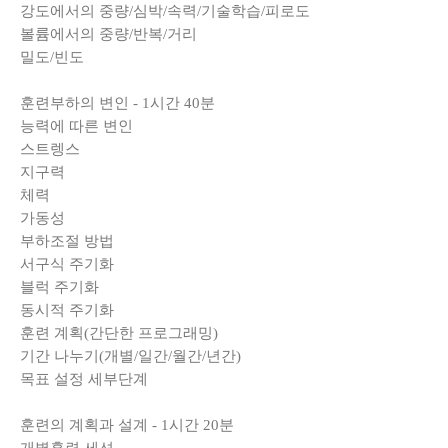
강도에서의 중량/심박/속력/기술학습/피로도
볼륨에서의 중량/반복/거리
밀도/빈도
훈련부하의 변인 - 1시간 40분
능력에 따른 변인
스트렝스
지구력
체력
가동성
부하조절 방법
서구식 주기화
블럭 주기화
동시적 주기화
훈련 계획(간단한 프로그래밍)
기간 나누기(개별/일간/월간/년간)
목표 설정 세부단계
훈련의 계획과 설계 - 1시간 20분