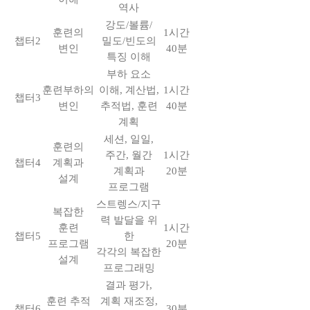
역사
강도/볼륨/
훈련의
1시간
챕터2
밀도/빈도의
변인
40분
특징 이해
부하 요소
훈련부하의
이해, 계산법,
1시간
챕터3
변인
추적법, 훈련
40분
계획
세션, 일일,
훈련의
주간, 월간
1시간
챕터4
계획과
계획과
20분
설계
프로그램
스트렝스/지구
복잡한
력 발달을 위
훈련
1시간
챕터5
한
프로그램
20분
각각의 복잡한
설계
프로그래밍
결과 평가,
훈련 추적
계획 재조정,
챕터6
30분