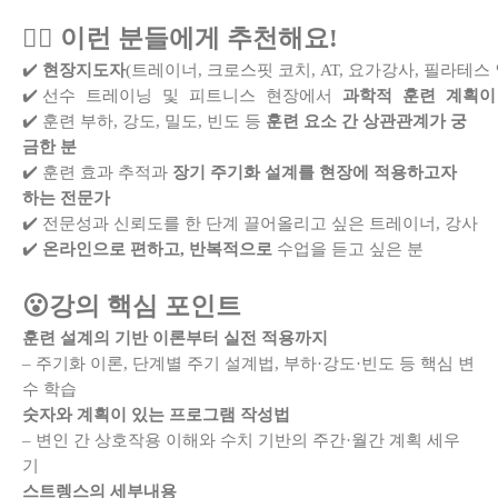
👉🏻 이런 분들에게 추천해요!
✔️ 
현장지도자
(트레이너, 크로스핏 코치, AT, 요가강사, 필라테스
선수 트레이닝 및 피트니스 현장에서 
과학적 훈련 계획이
✔️ 
✔️
훈련 부하, 강도, 밀도, 빈도 등
훈련 요소 간 상관관계가 궁
금한 분
✔️
훈련 효과 추적과
장기 주기화 설계를 현장에 적용하고자
하는 전문가
✔️ 전문성과 신뢰도를 한 단계 끌어올리고 싶은 트레이너, 강사
✔️
온라인으로 편하고, 반복적으로
 수업을 듣고 싶은 분
😮강의 핵심 포인트
훈련 설계의 기반 이론부터 실전 적용까지
– 주기화 이론, 단계별 주기 설계법, 부하·강도·빈도 등 핵심 변
수 학습
숫자와 계획이 있는 프로그램 작성법
– 변인 간 상호작용 이해와 수치 기반의 주간·월간 계획 세우
기
스트렝스의 세부내용