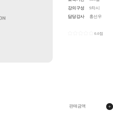
강의구성
9차시
담당강사
홍선우
0.0점
판매금액