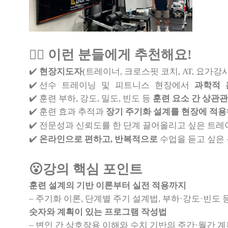
👉🏻 이런 분들에게 추천해요!
✔️ 
현장지도자
(트레이너, 크로스핏 코치, AT, 요가강
선수 트레이닝 및 피트니스 현장에서 
과학적 
✔️ 
✔️
훈련 부하, 강도, 밀도, 빈도 등
훈련 요소 간 상관
✔️
훈련 효과 추적과
장기 주기화 설계를 현장에 적용
✔️ 전문성과 신뢰도를 한 단계 끌어올리고 싶은 트레
✔️
온라인으로 편하고, 반복적으로
 수업을 듣고 싶은
😮강의 핵심 포인트
훈련 설계의 기반 이론부터 실전 적용까지
– 주기화 이론, 단계별 주기 설계법, 부하·강도·빈도 
숫자와 계획이 있는 프로그램 작성법
– 변인 간 상호작용 이해와 수치 기반의 주간·월간 