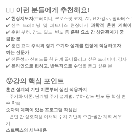
👉🏻 이런 분들에게 추천해요!
✔️ 
현장지도자
(트레이너, 크로스핏 코치, AT, 요가강사, 필라테스
선수 트레이닝 및 피트니스 현장에서 
과학적 훈련 계획이
✔️ 
✔️
훈련 부하, 강도, 밀도, 빈도 등
훈련 요소 간 상관관계가 궁
금한 분
✔️
훈련 효과 추적과
장기 주기화 설계를 현장에 적용하고자
하는 전문가
✔️ 전문성과 신뢰도를 한 단계 끌어올리고 싶은 트레이너, 강사
✔️
온라인으로 편하고, 반복적으로
 수업을 듣고 싶은 분
😮강의 핵심 포인트
훈련 설계의 기반 이론부터 실전 적용까지
– 주기화 이론, 단계별 주기 설계법, 부하·강도·빈도 등 핵심 변
수 학습
숫자와 계획이 있는 프로그램 작성법
– 변인 간 상호작용 이해와 수치 기반의 주간·월간 계획 세우
기
스트렝스의 세부내용