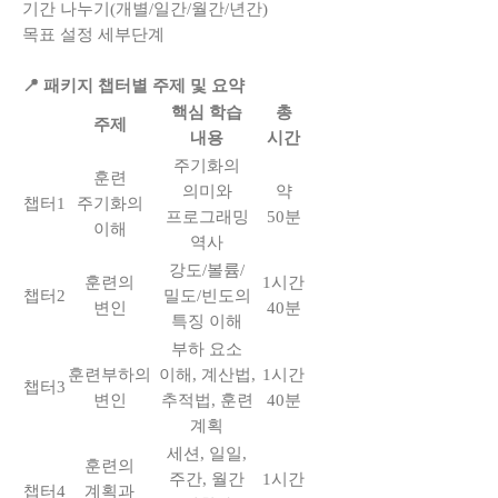
기간 나누기(개별/일간/월간/년간)
목표 설정 세부단계
📍 패키지 챕터별 주제 및 요약
핵심 학습
총
주제
내용
시간
주기화의
훈련
의미와
약
챕터1
주기화의
프로그래밍
50분
이해
역사
강도/볼륨/
훈련의
1시간
챕터2
밀도/빈도의
변인
40분
특징 이해
부하 요소
훈련부하의
이해, 계산법,
1시간
챕터3
변인
추적법, 훈련
40분
계획
세션, 일일,
훈련의
주간, 월간
1시간
챕터4
계획과