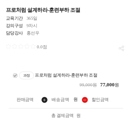
프로처럼 설계하라-훈련부하 조절
교육기간
365일
강의구성
9차시
담당강사
홍선우
0.0점
프로처럼 설계하라-훈련부하 조절
과정
77,000
99,000원
원
원
판매금액
배송금액
할인금액
총 결제금액
원