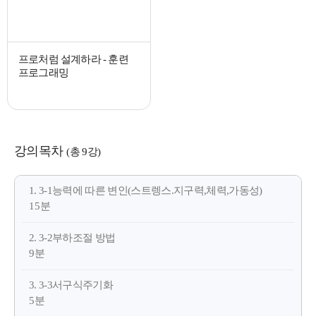
프로처럼 설계하라 - 훈련
프로그래밍
강의목차
(총 9강)
1. 3-1능력에 따른 변인(스트렝스.지구력,체력,가동성)
15분
2. 3-2부하조절 방법
9분
3. 3-3서구식주기화
5분