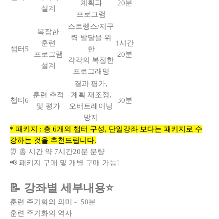
계획과
20분
설계
프로그램
스트렝스/지구
복잡한
력 발달을 위
훈련
1시간
챕터5
한
프로그램
20분
각각의 복잡한
설계
프로그래밍
결과 평가,
훈련 추적
계획 재조정,
챕터6
30분
및 평가
오버트레이닝
방지
* 패키지 : 총 6개의 챕터 구성, 단일강좌 보다는 패키지로 수
강하는 것을 추천드립니다.
⏰
총 시간 약 7시간20분 분량
📢 패키지 구매 및 개별 구매 가능!
📝 강좌별 세부내용⭐
훈련 주기화의 의미 - 50분
훈련 주기화의 역사