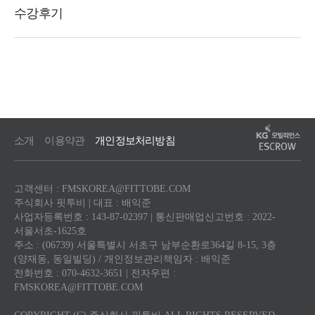
소개
이용약관
개인정보처리방침
고객센터 : FMSKOREA@FITTOBE.COM
주식회사 핏투비 | 대표 : 배익준
사업자등록번호 : 143-87-02397 | 통신판매업신고번호 : 2022-
서울서초-1625호
주소 : (06739) 서울특별시 서초구 남부순환로364길 8-15, 3층
(양재동, 동일빌딩) / 개인정보관리책임자 : 배익준
전화번호 : 070-4632-3651 | 전자우편 :
FMSKOREA@FITTOBE.COM