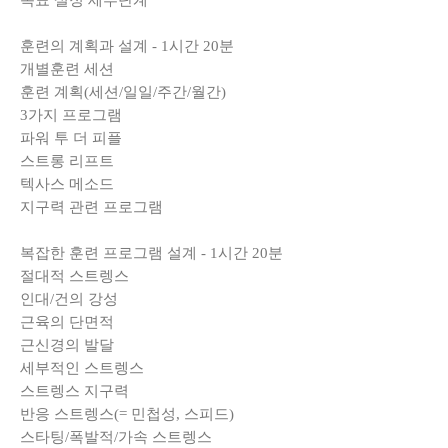
목표 설정 세부단계
훈련의 계획과 설계 - 1시간 20분
개별훈련 세션
훈련 계획(세션/일일/주간/월간)
3가지 프로그램
파워 투 더 피플
스트롱 리프트
텍사스 메소드
지구력 관련 프로그램
복잡한 훈련 프로그램 설계 - 1시간 20분
절대적 스트렝스
인대/건의 강성
근육의 단면적
근신경의 발달
세부적인 스트렝스
스트렝스 지구력
반응 스트렝스(= 민첩성, 스피드)
스타팅/폭발적/가속 스트렝스