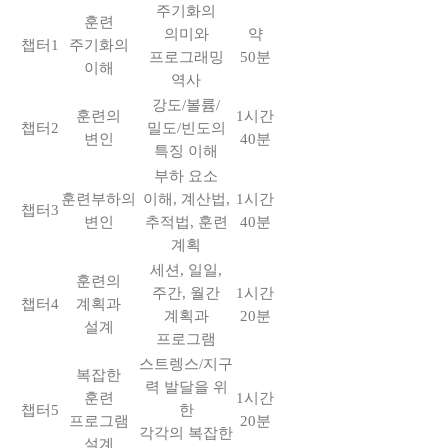
주기화의
훈련
의미와
약
챕터1
주기화의
프로그래밍
50분
이해
역사
강도/볼륨/
훈련의
1시간
챕터2
밀도/빈도의
변인
40분
특징 이해
부하 요소
훈련부하의
이해, 계산법,
1시간
챕터3
변인
추적법, 훈련
40분
계획
세션, 일일,
훈련의
주간, 월간
1시간
챕터4
계획과
계획과
20분
설계
프로그램
스트렝스/지구
복잡한
력 발달을 위
훈련
1시간
챕터5
한
프로그램
20분
각각의 복잡한
설계