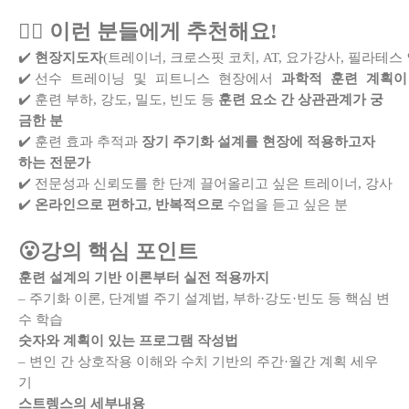
👉🏻 이런 분들에게 추천해요!
✔️ 
현장지도자
(트레이너, 크로스핏 코치, AT, 요가강사, 필라테스
선수 트레이닝 및 피트니스 현장에서 
과학적 훈련 계획이
✔️ 
✔️
훈련 부하, 강도, 밀도, 빈도 등
훈련 요소 간 상관관계가 궁
금한 분
✔️
훈련 효과 추적과
장기 주기화 설계를 현장에 적용하고자
하는 전문가
✔️ 전문성과 신뢰도를 한 단계 끌어올리고 싶은 트레이너, 강사
✔️
온라인으로 편하고, 반복적으로
 수업을 듣고 싶은 분
😮강의 핵심 포인트
훈련 설계의 기반 이론부터 실전 적용까지
– 주기화 이론, 단계별 주기 설계법, 부하·강도·빈도 등 핵심 변
수 학습
숫자와 계획이 있는 프로그램 작성법
– 변인 간 상호작용 이해와 수치 기반의 주간·월간 계획 세우
기
스트렝스의 세부내용