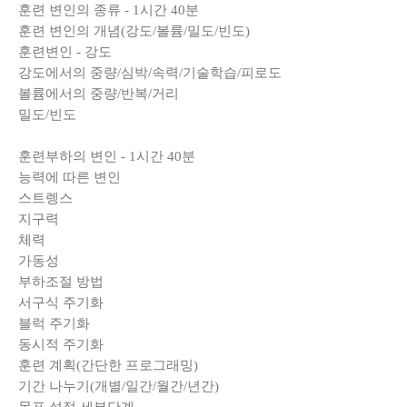
훈련 변인의 종류 - 1시간 40분
훈련 변인의 개념(강도/볼륨/밀도/빈도)
훈련변인 - 강도
강도에서의 중량/심박/속력/기술학습/피로도
볼륨에서의 중량/반복/거리
밀도/빈도
훈련부하의 변인 - 1시간 40분
능력에 따른 변인
스트렝스
지구력
체력
가동성
부하조절 방법
서구식 주기화
블럭 주기화
동시적 주기화
훈련 계획(간단한 프로그래밍)
기간 나누기(개별/일간/월간/년간)