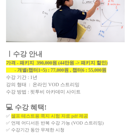
ㅣ수강 안내
가격 - 패키지 390,000원 (44만원 -> 패키지 할인)
- 개별(챕터1~5) : 77,000원 , 챕터6 : 55,000원
수강 기간 : 1년
강의 형태 : 온라인 VOD 스트리밍
수강 방법 : 핏투비 아카데미 사이트
💻 수강 혜택!
✅
셀프 테스트용 쪽지 시험 자료 pdf 제공
✅ 언제 어디서든 반복 수강 가능 (VOD 스트리밍)
✅ 수강기간 동안 무제한 시청