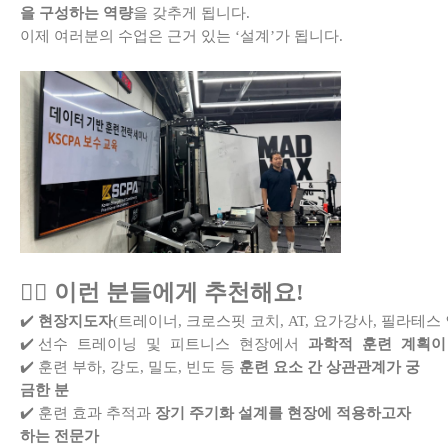
을 구성하는 역량
을 갖추게 됩니다.
이제 여러분의 수업은 근거 있는 ‘설계’가 됩니다.
👉🏻 이런 분들에게 추천해요!
✔️ 
현장지도자
(트레이너, 크로스핏 코치, AT, 요가강사, 필라테스
선수 트레이닝 및 피트니스 현장에서 
과학적 훈련 계획이
✔️ 
✔️
훈련 부하, 강도, 밀도, 빈도 등
훈련 요소 간 상관관계가 궁
금한 분
✔️
훈련 효과 추적과
장기 주기화 설계를 현장에 적용하고자
하는 전문가