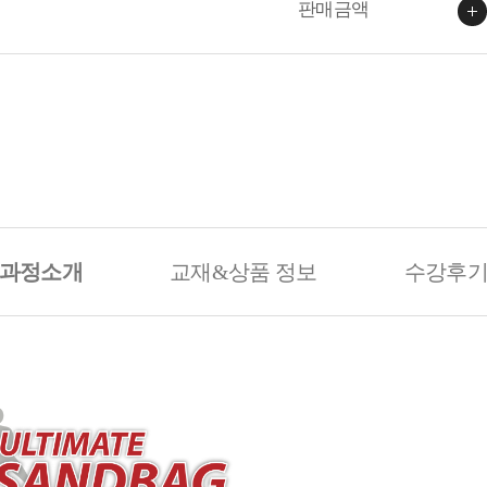
판매금액
과정소개
교재&상품 정보
수강후