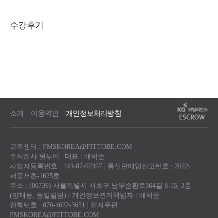
소개
이용약관
개인정보처리방침
고객센터 : FMSKOREA@FITTOBE.COM
주식회사 핏투비 | 대표 : 배익준
사업자등록번호 : 143-87-02397 | 통신판매업신고번호 : 2022-
서울서초-1625호
주소 : (06739) 서울특별시 서초구 남부순환로364길 8-15, 3층
(양재동, 동일빌딩) / 개인정보관리책임자 : 배익준
전화번호 : 070-4632-3651 | 전자우편 :
FMSKOREA@FITTOBE.COM